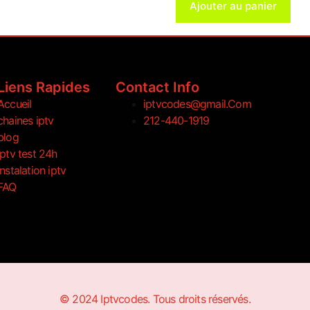
Ajouter au panier
Liens Rapides
Contact Info
Accueil
iptvcodes@gmail.Com
chaines iptv
212-440-1919
blog
iptv test 24h
instalation iptv
FAQ
© 2024 Iptvcodes. Tous droits réservés.